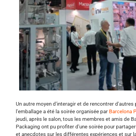
Un autre moyen d'interagir et de rencontrer d'autres
l'emballage a été la soirée organisée par
Barcelona 
jeudi, après le salon, tous les membres et amis de B
Packaging ont pu profiter d'une soirée pour partager
et anecdotes sur les différentes expériences et sur la