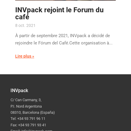
INVpack rejoint le Forum du
café
8 oct. 2021
À partir de septembre 2021, INVpack a décidé de
rejoindre le Fórum del Café.Cette organisation à...
Lire plus »
INVpack
C/ Can Carmany, 3,
P.I. Nord Argentona
08310, Barcelona (España)
Tel: +34 93 791 96 11
Fax: +34 93 791 93 41